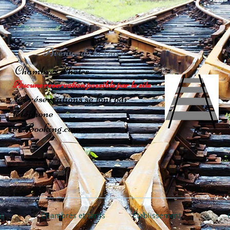
Avenue de la Gare
Chambres d'hôtes
Aucune reservation possible par le site
les réservations se font par
téléphone
et Booking.com
os
Chambres et tarifs
Établissement