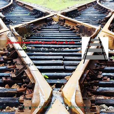
Avenue de la Gare
Chambres d'hôtes
Aucune reservation possible par le site
les réservations se font par
téléphone
et Booking.com
os
Chambres et tarifs
Établissement