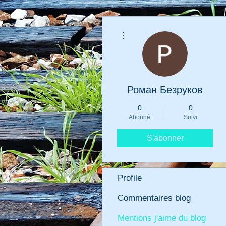
Plus d'actions
Роман Безруков
0
0
Abonné
Suivi
S'abonner
Profile
Commentaires blog
Mentions j'aime du blog