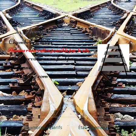
Avenue de la Gare
Chambres d'hôtes
Aucune reservation possible par le site
les réservations se font par
téléphone
et Booking.com
os
Chambres et tarifs
Établissement