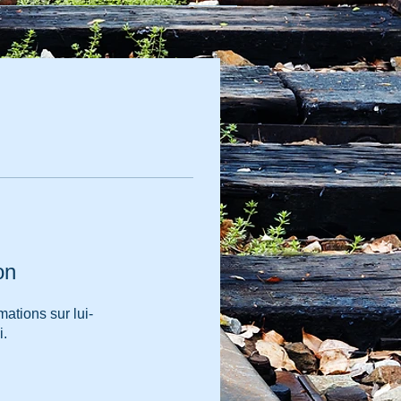
on
ations sur lui-
i.