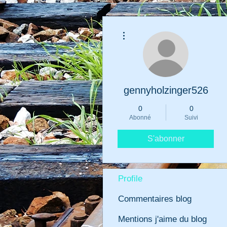
Plus d'actions
gennyholzinger526
0
0
Abonné
Suivi
S'abonner
Profile
Commentaires blog
Mentions j'aime du blog